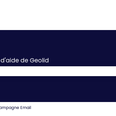
 d'aide de Geolid
e champ de recherche est vide.
ampagne Email