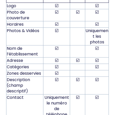
Logo
☑️
☑️
Photo de
☑️
☑️
☑️
couverture
Horaires
☑️
☑️
Photos & Vidéos
☑️
Uniquemen
t les
photos
Nom de
☑️
☑️
l’établissement
Adresse
☑️
☑️
☑️
Catégories
☑️
☑️
Zones desservies
☑️
Description
☑️
☑️
☑️
(champ
descriptif)
Contact
Uniquement
☑️
☑️
le numéro
de
téléphone